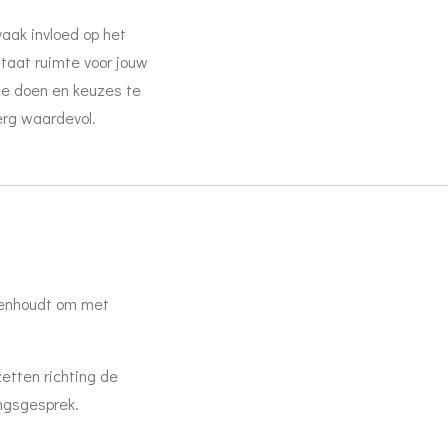
aak invloed op het
taat ruimte voor jouw
 te doen en keuzes te
erg waardevol.
egenhoudt om met
zetten richting de
ingsgesprek.