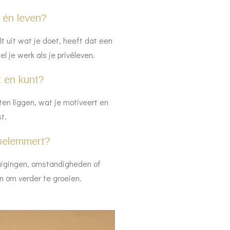
k én leven?
t uit wat je doet, heeft dat een
l je werk als je privéleven.
t en kunt?
en liggen, wat je motiveert en
st.
e belemmert?
tuigingen, omstandigheden of
n om verder te groeien.