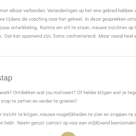
 met elkaar verbonden. Veranderingen op het ene gebied hebben v
we tijdens de coaching naar het geheel.
In deze gesprekken onts
 jouw ontwikkeling. Ruimte om stil te staan, nieuwe inzichten op
en.
Dat kan spannend zijn. Soms confronterend. Maar vooral heel 
stap
je werk? Ontdekken wat jou motiveert? Of helder krijgen wat je t
stap te zetten en verder te groeien?
 inzicht te krijgen, nieuwe mogelijkheden te zien en stappen te 
gen hebt.
Neem gerust contact op voor een vrijblijvend kennismak