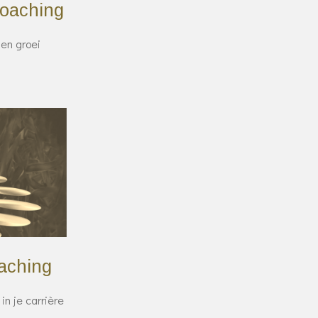
coaching
el en groei
aching
n je carrière