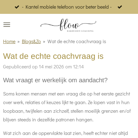
- Kantel mobiele telefoon voor beter beeld -
Ga
direct
naar
de
Home
»
Blogs&Zo
»
Wat de echte coachvraag is
hoofdinhoud
Wat de echte coachvraag is
Gepubliceerd op 14 mei 2026 om 12:14
Wat vraagt er werkelijk om aandacht?
Soms komen mensen met een vraag die op het eerste gezicht
over werk, relaties of keuzes lijkt te gaan. Ze lopen vast in hun
loopbaan, twijfelen aan zichzelf, stellen moeilijk grenzen en/of
blijven steeds in dezelfde patronen hangen.
Wat zich aan de oppervlakte laat zien, heeft echter niet altijd